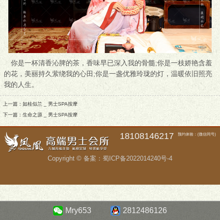
你是一杯清香沁脾的茶，香味早已深入我的骨髓;你是一枝娇艳含羞
的花，美丽持久萦绕我的心田;你是一盏优雅玲珑的灯，温暖依旧照亮
我的人生。
上一篇：
如桂似兰 _ 男士SPA按摩
下一篇：
生命之源 _ 男士SPA按摩
18108146217
预约体验：(微信同号)
Copyright © 备案：
蜀ICP备2022014240号-4
Mry653
2812486126