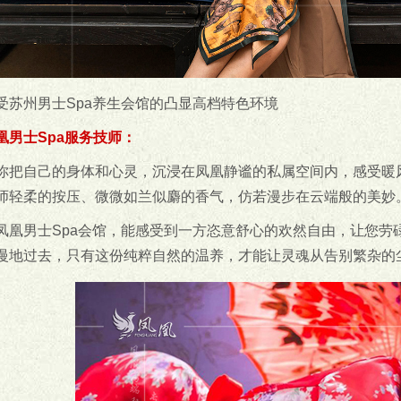
受苏州男士Spa养生会馆的凸显高档特色环境
凰男士Spa服务技师：
你把自己的身体和心灵，沉浸在凤凰静谧的私属空间内，感受暖
师轻柔的按压、微微如兰似麝的香气，仿若漫步在云端般的美妙
凤凰男士Spa会馆，能感受到一方恣意舒心的欢然自由，让您劳
慢地过去，只有这份纯粹自然的温养，才能让灵魂从告别繁杂的