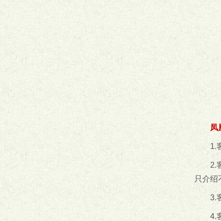
凤
1
2
只介绍
3
4