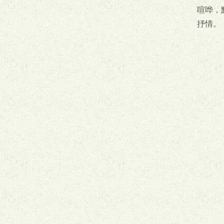
喧哗，
抒情。