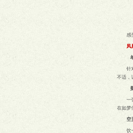
感
凤
单
针
不适，
曼
一
在如梦
空
饮