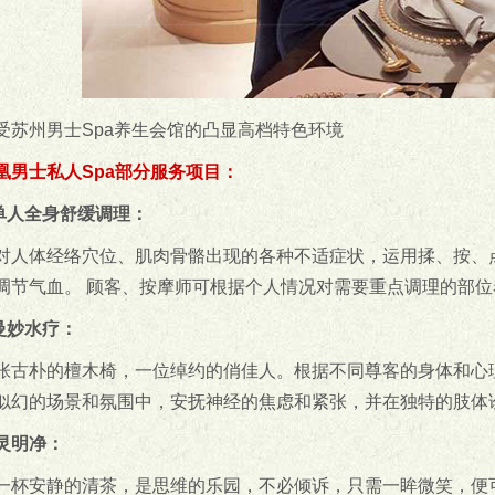
受苏州男士Spa养生会馆的凸显高档特色环境
凰男士私人Spa部分服务项目：
人全身舒缓调理：
对人体经络穴位、肌肉骨骼出现的各种不适症状，运用揉、按、
调节气血。 顾客、按摩师可根据个人情况对需要重点调理的部位
妙水疗：
张古朴的檀木椅，一位绰约的俏佳人。根据不同尊客的身体和心
似幻的场景和氛围中，安抚神经的焦虑和紧张，并在独特的肢体
灵明净：
一杯安静的清茶，是思维的乐园，不必倾诉，只需一眸微笑，便