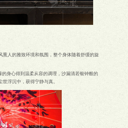
风熏人的雅致环境和氛围，整个身体随着舒缓的旋
。
碌的身心得到温柔从容的调理，沙漏清若银钟般的
尘世浮沉中，获得宁静与真。