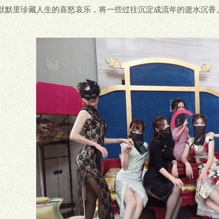
默默里珍藏人生的喜怒哀乐，将一些过往沉淀成流年的逝水沉香