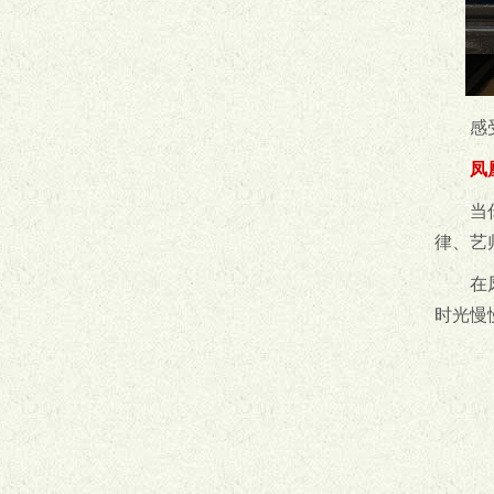
感
凤
当
律、艺
在
时光慢