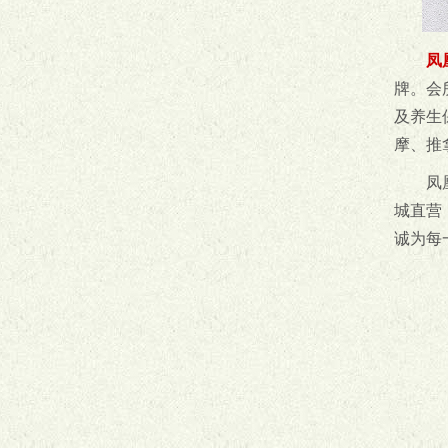
凤
牌。会
及养生
摩、推
凤
城直营
诚为每