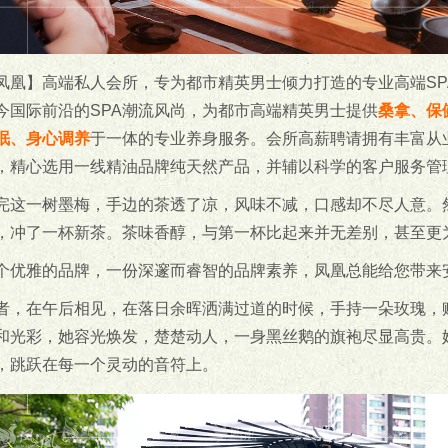
凤凰】高端私人会所，专为都市精英男士倾力打造的专业高端SP
今国际前沿的SPA潮流风尚，为都市高端精英男士提供
桑拿、保
眠、身心调养
于一体的专业养身服务。会所高薪聘请拥有丰富从
，精心选用一线精油品牌纯天然产品，并辅以科学的客户服务管
完这一树墨梅，手边的茶透了凉，风味不减，口感却不尽人意。
，冲了一杯新茶。茶味香醇，与第一杯比起来并无差别，甚至更
个优雅的品牌，一份深邃而睿智的品牌素养，凤凰总能给您带来
者，在午后相见，在落日余晖洒满过道的时候，手持一朵玫瑰，
和光彩，她容光焕发，楚楚动人，一身黑丝鹅的旗袍尽显高贵。
，跳跃在每一个灵动的音符上。