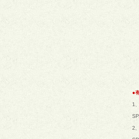
●
1
S
2