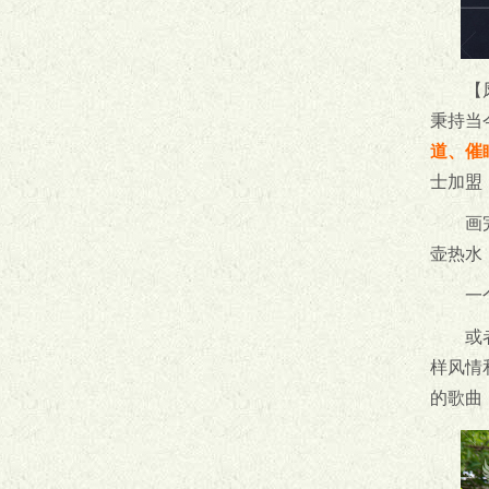
【
秉持当
道、催
士加盟
画
壶热水
一
或
样风情
的歌曲