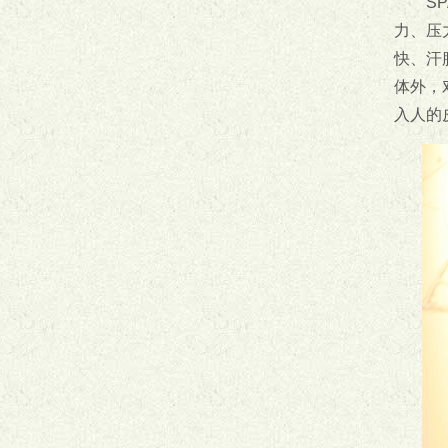
S
力、压
快、汗
体外，
入人的